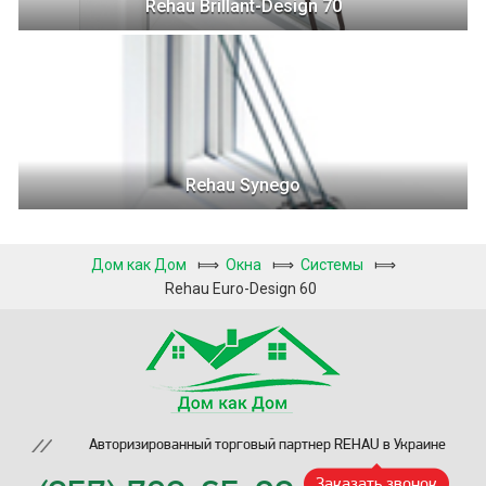
Rehau Brillant-Design 70
Rehau Synego
Дом как Дом
⟾
Окна
⟾
Системы
⟾
Rehau Euro-Design 60
Авторизированный торговый партнер REHAU в Украине
Заказать звонок