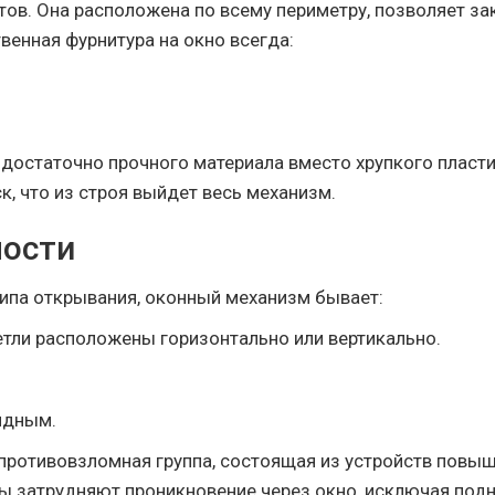
ов. Она расположена по всему периметру, позволяет з
венная фурнитура на окно всегда:
 достаточно прочного материала вместо хрупкого пласт
ск, что из строя выйдет весь механизм.
ности
типа открывания, оконный механизм бывает:
тли расположены горизонтально или вертикально.
идным.
противовзломная группа, состоящая из устройств повы
 затрудняют проникновение через окно, исключая подн