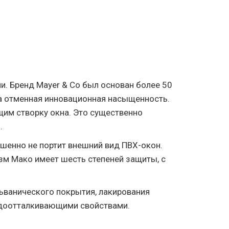
ии. Бренд Mayer & Co был основан более 50
а отменная инновационная насыщенность.
им створку окна. Это существенно
.
шенно не портит внешний вид ПВХ-окон.
зм Мако имеет шесть степеней защиты, с
альванического покрытия, лакирования
одоотталкивающими свойствами.