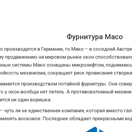
Фурнитура Maco
o производится в Германии, то Мако – в соседней Австр
му продвижению на мировом рынке окон способствовал
урные системы Мако оснащены микролифтом, поднимающ
ойкость механизма, сокращает риск провисания створки
имается производством потайной фурнитуры. Она совер
то у окон вообще нет петель. А противовзломный механи
ится ни один воришка.
 – чуть ли не единственная компания, которая вместо г
рименять восковое. Последнее обладает прекрасными в