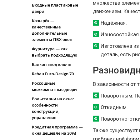
множества элемент
Входные пластиковые
движением. Качест
двери
Козырёк —
Надёжная.
качественные
дополнительные
Износостойкая.
элементы ПВХ окон
Изготовлена из
Фурнитура — как
деталь, есть ри
выбрать подходящую
Балкон «под ключ»
Разновид
Rehau Euro-Design 70
Роскошные
В зависимости от 
межкомнатные двери
Поворотным. Пе
Рольставни на окна:
особенности
Откидным.
конструкции,
управление
Поворотно-отк
Кредитная программа —
Также существует 
окна дешевле на 30%!
грибовидной формы