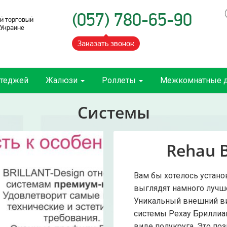
(057) 780-65-90
й торговый
 Украине
Заказать звонок
ттеджей
Жалюзи
Роллеты
Межкомнатные 
Системы
Rehau B
Вам бы хотелось устано
выглядят намного лучше
Уникальный внешний ви
системы Рехау Бриллиа
виде полукруга. Это по