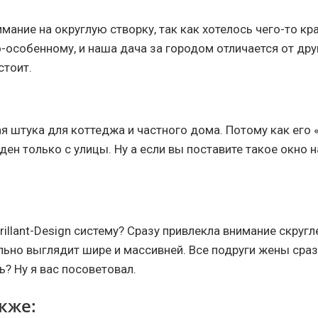
мание на округлую створку, так как хотелось чего-то кр
о-особенному, и наша дача за городом отличается от д
стоит.
ая штука для коттеджа и частного дома. Потому как его
ен только с улицы. Ну а если вы поставите такое окно на
illant-Design систему? Сразу привлекла внимание скругл
льно выглядит шире и массивней. Все подруги жены сразу
ть? Ну я вас посоветовал.
кже: