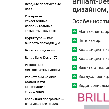
Brillant-D
Входные пластиковые
дизайном,
двери
Козырёк —
Особенности B
качественные
дополнительные
элементы ПВХ окон
Монтажная шири
Фурнитура — как
Пять камер.
выбрать подходящую
Коэффициент изо
Балкон «под ключ»
Rehau Euro-Design 70
Коэффициент изо
Роскошные
Защита от взло
межкомнатные двери
Воздухопроница
Рольставни на окна:
особенности
Водопроницаемо
конструкции,
управление
Кредитная программа —
окна дешевле на 30%!