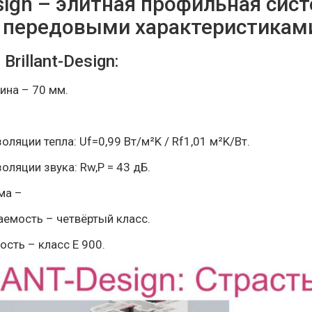
esign – элитная профильная си
 передовыми характеристикам
rillant-Design:
на – 70 мм.
ляции тепла: Uf=0,99 Вт/м²K / Rf1,01 м²K/Вт.
ляции звука: Rw,P = 43 дБ.
ма –
емость – четвёртый класс.
сть – класс Е 900.