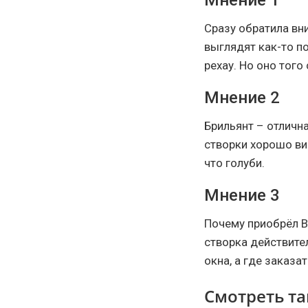
Мнение 1
Сразу обратила вни
выглядят как-то п
рехау. Но оно того 
Мнение 2
Брильянт – отличн
створки хорошо вид
что голуби.
Мнение 3
Почему приобрёл Br
створка действите
окна, а где заказа
Смотреть та